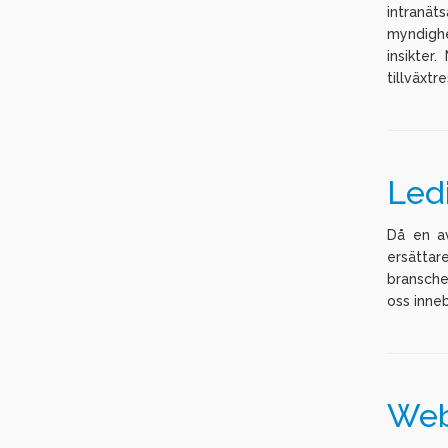
intranät
myndighe
insikter
tillväxtr
Led
Då en av
ersättar
bransche
oss inneb
Web