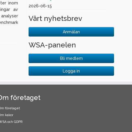
ster inom
2026-06-15
ningar av
 analyser
Vårt nyhetsbrev
benchmark
Anmälan
WSA-panelen
Bli medlem
Logga in
Om företaget
Om företaget
Om kakor
WSA och GDPR