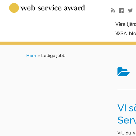
Våra tjän
WSA-bl
Hem
»
Lediga jobb
Vi s
Ser
Vill du 