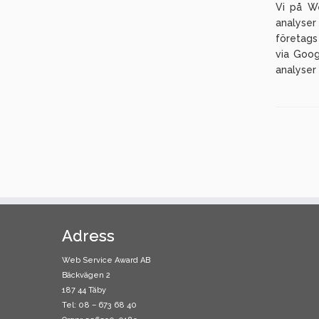
Vi på We
analyser
företags
via Goog
analyser 
Adress
Web Service Award AB
Bäckvägen 2
187 44 Täby
Tel: 08 – 673 68 40