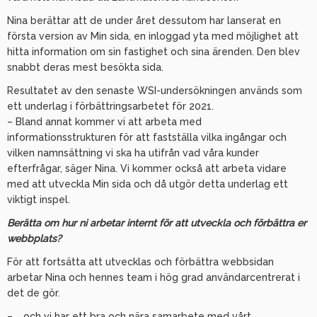
Nina berättar att de under året dessutom har lanserat en
första version av Min sida, en inloggad yta med möjlighet att
hitta information om sin fastighet och sina ärenden. Den blev
snabbt deras mest besökta sida.
Resultatet av den senaste WSI-undersökningen används som
ett underlag i förbättringsarbetet för 2021.
– Bland annat kommer vi att arbeta med
informationsstrukturen för att fastställa vilka ingångar och
vilken namnsättning vi ska ha utifrån vad våra kunder
efterfrågar, säger Nina. Vi kommer också att arbeta vidare
med att utveckla Min sida och då utgör detta underlag ett
viktigt inspel.
Berätta om hur ni arbetar internt för att utveckla och förbättra er
webbplats?
För att fortsätta att utvecklas och förbättra webbsidan
arbetar Nina och hennes team i hög grad användarcentrerat i
det de gör.
– … och vi har ett bra och nära samarbete med vårt