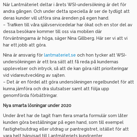
När Lantmäteriet deltar i årets WSI-undersökning är det för
andra gången. Och under detta speciella år ser de tydligt att
deras kunder vill utföra sina ärenden på egen hand.
– Trafiken till våra självservicedelar har ökat och en stor del av
dessa besökare kommer till oss via mobilen där
förväntningarna är höga, säger Nina Gillberg. Här ser vi att vi
har ett jobb att göra.
Nina är ansvarig för
lantmateriet.se
och hon tycker att WSI-
undersökningen är ett bra sätt att få reda på kundernas
upplevelser och intryck, så att de kan göra rätt prioriteringar
vid vidareutveckling av sajten.
– Det är en fördel att göra undersökningen regelbundet för att
kunna jämföra och dra slutsatser samt att följa upp
genomförda förbättringar.
Nya smarta lösningar under 2020
Under året har de tagit fram flera smarta formulär som låter
kunden göra beställningar på egen hand, som till exempel
fastighetsutdrag eller utdrag ur pantregistret, istället för att
vara helt hänvisad till Lantmäteriets kundcenter.