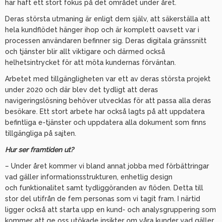
har haft ett stort fokus på det området under året.
Deras största utmaning är enligt dem själv, att säkerställa att
hela kundflödet hänger ihop och är komplett oavsett var i
processen användaren befinner sig. Deras digitala gränssnitt
och tjänster blir allt viktigare och därmed också
helhetsintrycket för att möta kundernas förväntan.
Arbetet med tillgängligheten var ett av deras största projekt
under 2020 och där blev det tydligt att deras
navigeringslösning behöver utvecklas för att passa alla deras
besökare. Ett stort arbete har också lagts på att uppdatera
befintliga e-tjänster och uppdatera alla dokument som finns
tillgängliga på sajten.
Hur ser framtiden ut?
– Under året kommer vi bland annat jobba med förbättringar
vad gäller informationsstrukturen, enhetlig design
och funktionalitet samt tydliggöranden av flöden. Detta till
stor del utifrån de fem personas som vi tagit fram. I närtid
ligger också att starta upp en kund- och analysgruppering som
kommer att ge oss utökade insikter om våra kunder vad gäller