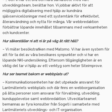
utvecklingsteam, berättar hon. Vi jobbar aktivt för att
möjliggöra digitalisering med hjälp av kundnära
självservicelösningar med ett systemtänk för effektivitet,
återanvändning och nytta för många. Vår webbredaktion
förbättrar löpande innehållet tillsammans med verksamheten
och kundcenter.
Hur säkerställer ni att ni är på väg åt rätt håll?
– Vi mäter besökstrafiken med Matomo. Vi har även system för
att för ta del av våra besökares synpunkter och vi har en
löpande NKI-undersökning. Eftersom tillgängligheten är en
viktig del tar vi hjälp av ett verktyg som heter Siteimprove.
Hur ser teamet bakom er webbplats ut?
– Kommunikationsenheten har det utpekade ansvaret för
Lantmäteriets webbplats och där finns en webborganisation
på åtta personer som ansvarar för förvaltning, utveckling,
kundupplevelse samt webbredaktion. Utvecklarteamet
bemannas av fyra konsulter från Sogeti i samarbete med
Lantmäteriets utvecklings- och IT-organisation.