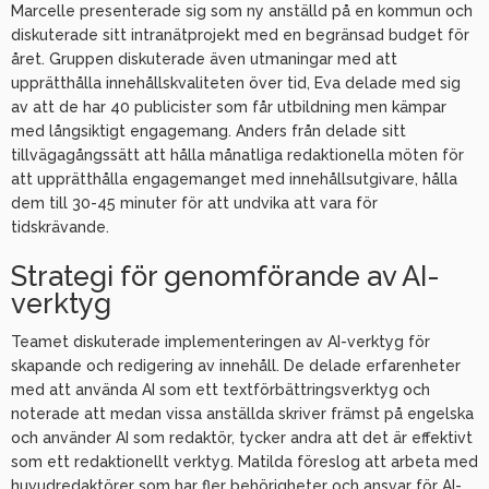
Marcelle presenterade sig som ny anställd på en kommun och
diskuterade sitt intranätprojekt med en begränsad budget för
året. Gruppen diskuterade även utmaningar med att
upprätthålla innehållskvaliteten över tid, Eva delade med sig
av att de har 40 publicister som får utbildning men kämpar
med långsiktigt engagemang. Anders från delade sitt
tillvägagångssätt att hålla månatliga redaktionella möten för
att upprätthålla engagemanget med innehållsutgivare, hålla
dem till 30-45 minuter för att undvika att vara för
tidskrävande.
Strategi för genomförande av AI-
verktyg
Teamet diskuterade implementeringen av AI-verktyg för
skapande och redigering av innehåll. De delade erfarenheter
med att använda AI som ett textförbättringsverktyg och
noterade att medan vissa anställda skriver främst på engelska
och använder AI som redaktör, tycker andra att det är effektivt
som ett redaktionellt verktyg. Matilda föreslog att arbeta med
huvudredaktörer som har fler behörigheter och ansvar för AI-