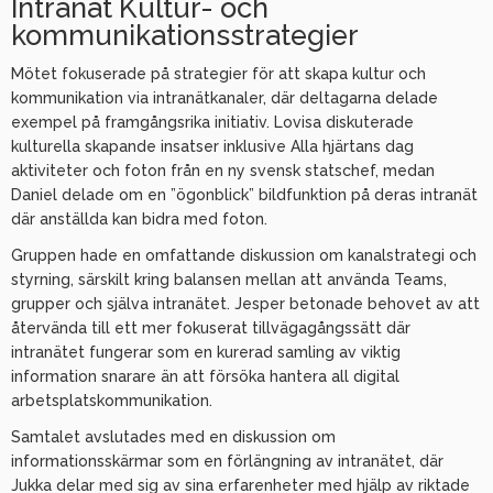
Intranät Kultur- och
kommunikationsstrategier
Mötet fokuserade på strategier för att skapa kultur och
kommunikation via intranätkanaler, där deltagarna delade
exempel på framgångsrika initiativ. Lovisa diskuterade
kulturella skapande insatser inklusive Alla hjärtans dag
aktiviteter och foton från en ny svensk statschef, medan
Daniel delade om en ”ögonblick” bildfunktion på deras intranät
där anställda kan bidra med foton.
Gruppen hade en omfattande diskussion om kanalstrategi och
styrning, särskilt kring balansen mellan att använda Teams,
grupper och själva intranätet. Jesper betonade behovet av att
återvända till ett mer fokuserat tillvägagångssätt där
intranätet fungerar som en kurerad samling av viktig
information snarare än att försöka hantera all digital
arbetsplatskommunikation.
Samtalet avslutades med en diskussion om
informationsskärmar som en förlängning av intranätet, där
Jukka delar med sig av sina erfarenheter med hjälp av riktade