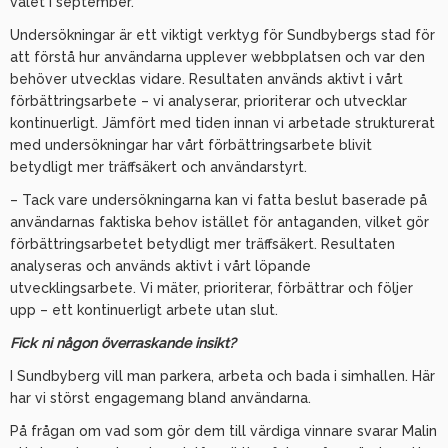
valet i september.
Undersökningar är ett viktigt verktyg för Sundbybergs stad för
att förstå hur användarna upplever webbplatsen och var den
behöver utvecklas vidare. Resultaten används aktivt i vårt
förbättringsarbete – vi analyserar, prioriterar och utvecklar
kontinuerligt. Jämfört med tiden innan vi arbetade strukturerat
med undersökningar har vårt förbättringsarbete blivit
betydligt mer träffsäkert och användarstyrt.
– Tack vare undersökningarna kan vi fatta beslut baserade på
användarnas faktiska behov istället för antaganden, vilket gör
förbättringsarbetet betydligt mer träffsäkert. Resultaten
analyseras och används aktivt i vårt löpande
utvecklingsarbete. Vi mäter, prioriterar, förbättrar och följer
upp – ett kontinuerligt arbete utan slut.
Fick ni någon överraskande insikt?
I Sundbyberg vill man parkera, arbeta och bada i simhallen. Här
har vi störst engagemang bland användarna.
På frågan om vad som gör dem till värdiga vinnare svarar Malin