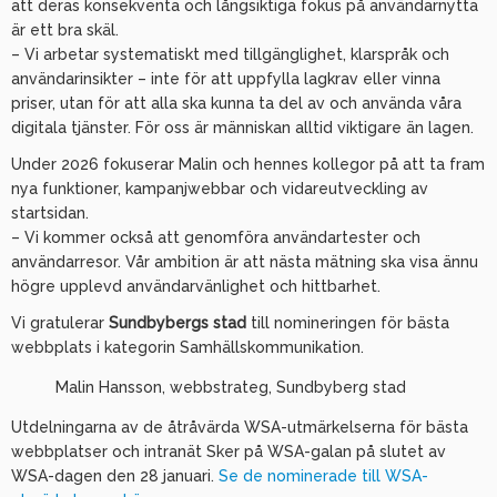
att deras konsekventa och långsiktiga fokus på användarnytta
är ett bra skäl.
– Vi arbetar systematiskt med tillgänglighet, klarspråk och
användarinsikter – inte för att uppfylla lagkrav eller vinna
priser, utan för att alla ska kunna ta del av och använda våra
digitala tjänster. För oss är människan alltid viktigare än lagen.
Under 2026 fokuserar Malin och hennes kollegor på att ta fram
nya funktioner, kampanjwebbar och vidareutveckling av
startsidan.
– Vi kommer också att genomföra användartester och
användarresor. Vår ambition är att nästa mätning ska visa ännu
högre upplevd användarvänlighet och hittbarhet.
Vi gratulerar
Sundbybergs stad
till nomineringen för bästa
webbplats i kategorin Samhällskommunikation.
Malin Hansson, webbstrateg, Sundbyberg stad
Utdelningarna av de åtråvärda WSA-utmärkelserna för bästa
webbplatser och intranät Sker på WSA-galan på slutet av
WSA-dagen den 28 januari.
Se de nominerade till WSA-