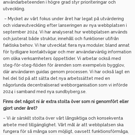
användarbeteenden i högre grad styr prioriteringar och
utveckling.
– Mycket av vårt fokus under året har legat på utvärdering
och vidareutveckling efter lanseringen av nya webbplatsen i
september 2024. Vi har analyserat hur webbplatsen används
och justerat både struktur, innehåll och funktioner utifrån
faktiska behov. Vi har utvecklat flera nya moduler, bland annat
för tydligare kontaktvägar och mer användarvänlig information
om olika verksamheters öppettider. Vi arbetar också med
steg-för-steg-flöden för ärenden som exempelvis bygglov,
där användaren guidas genom processen. Vi har också lagt en
hel del tid på att sätta det nya arbetssättet med en
någorlunda decentraliserad webborganisation som vi införde
2024 i samband med nya sundbyberg.se.
Finns det något ni är extra stolta över som ni genomfört eller
gjort under året?
– Vi är särskilt stolta över vårt långsiktiga och konsekventa
arbete med tillgänglighet. Vårt mål är att webbplatsen ska
fungera för så många som möjligt, oavsett funktionsförmåga,