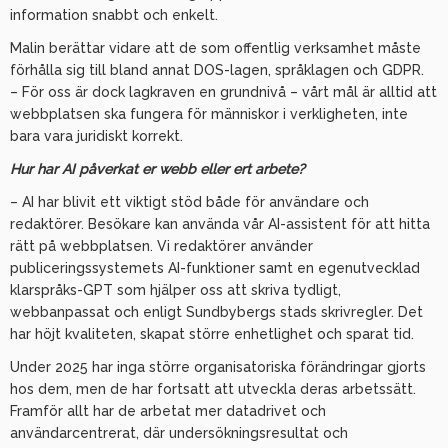
information snabbt och enkelt.
Malin berättar vidare att de som offentlig verksamhet måste
förhålla sig till bland annat DOS-lagen, språklagen och GDPR.
– För oss är dock lagkraven en grundnivå – vårt mål är alltid att
webbplatsen ska fungera för människor i verkligheten, inte
bara vara juridiskt korrekt.
Hur har AI påverkat er webb eller ert arbete?
– AI har blivit ett viktigt stöd både för användare och
redaktörer. Besökare kan använda vår AI-assistent för att hitta
rätt på webbplatsen. Vi redaktörer använder
publiceringssystemets AI-funktioner samt en egenutvecklad
klarspråks-GPT som hjälper oss att skriva tydligt,
webbanpassat och enligt Sundbybergs stads skrivregler. Det
har höjt kvaliteten, skapat större enhetlighet och sparat tid.
Under 2025 har inga större organisatoriska förändringar gjorts
hos dem, men de har fortsatt att utveckla deras arbetssätt.
Framför allt har de arbetat mer datadrivet och
användarcentrerat, där undersökningsresultat och