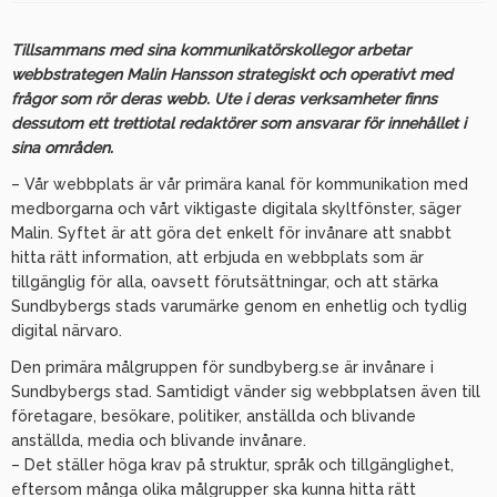
Tillsammans med sina kommunikatörskollegor arbetar
webbstrategen Malin Hansson strategiskt och operativt med
frågor som rör deras webb. Ute i deras verksamheter finns
dessutom ett trettiotal redaktörer som ansvarar för innehållet i
sina områden.
– Vår webbplats är vår primära kanal för kommunikation med
medborgarna och vårt viktigaste digitala skyltfönster, säger
Malin. Syftet är att göra det enkelt för invånare att snabbt
hitta rätt information, att erbjuda en webbplats som är
tillgänglig för alla, oavsett förutsättningar, och att stärka
Sundbybergs stads varumärke genom en enhetlig och tydlig
digital närvaro.
Den primära målgruppen för sundbyberg.se är invånare i
Sundbybergs stad. Samtidigt vänder sig webbplatsen även till
företagare, besökare, politiker, anställda och blivande
anställda, media och blivande invånare.
– Det ställer höga krav på struktur, språk och tillgänglighet,
eftersom många olika målgrupper ska kunna hitta rätt