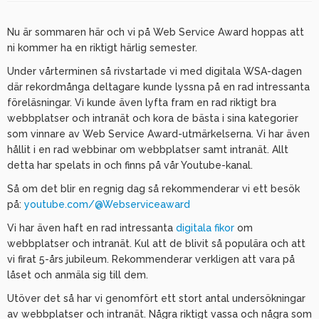
Nu är sommaren här och vi på Web Service Award hoppas att
ni kommer ha en riktigt härlig semester.
Under vårterminen så rivstartade vi med digitala WSA-dagen
där rekordmånga deltagare kunde lyssna på en rad intressanta
föreläsningar. Vi kunde även lyfta fram en rad riktigt bra
webbplatser och intranät och kora de bästa i sina kategorier
som vinnare av Web Service Award-utmärkelserna. Vi har även
hållit i en rad webbinar om webbplatser samt intranät. Allt
detta har spelats in och finns på vår Youtube-kanal.
Så om det blir en regnig dag så rekommenderar vi ett besök
på:
youtube.com/@Webserviceaward
Vi har även haft en rad intressanta
digitala fikor
om
webbplatser och intranät. Kul att de blivit så populära och att
vi firat 5-års jubileum. Rekommenderar verkligen att vara på
låset och anmäla sig till dem.
Utöver det så har vi genomfört ett stort antal undersökningar
av webbplatser och intranät. Några riktigt vassa och några som