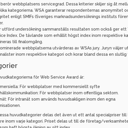
berör webbplatsens servicegrad. Dessa kriterier skiljer sig åt mel
olika kategorierna. WSA garanterar respondenternas anonymitet o
gritet enligt SMIFs (Sveriges marknadsundersöknings instituts fören
r.
r utförd undersökning sammanställs resultaten som också ger et
ice Index. De tävlande som erhållit högst index inom respektive k
neras till finalomgång.
ominerade webbplatserna utvärderas av WSAs jury. Juryn väljer u
finalister inom respektive kategori och korar bland dessa en slutlig 
orier
uvudkategorierna för Web Service Award är:
ersiella: För webbplatser med kommersiellt syfte
ällskommunikation: För webbplatser inom offentliga sektorn.
anät: För intranät som används huvudsakligen inom den egna
nisationen.
ssa huvudkategorier delas det även ut ett antal specialpriser till
re inom varje kategori. Priset delas ut till de företag/verksamheter
som haft högsta ökning av sitt index.