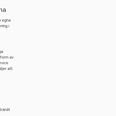
rna
n egna
ring i
ga
 form av
rvice
ljer att
tranät