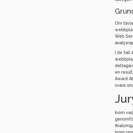
Grund
Om tävla
webbplat
Web Serv
analysra
I de fal
webbplat
deltagar
en resul
Award AB
svara un
Ju
Inom var
genomför
finalomgå
inom resp