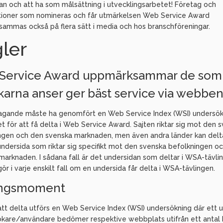
lan och att ha som målsättning i utvecklingsarbetet! Företag och
tioner som nomineras och får utmärkelsen Web Service Award
ammas också på flera sätt i media och hos branschföreningar.
gler
Service Award uppmärksammar de som
arna anser ger bäst service via webben
tagande måste ha genomfört en Web Service Index (WSI) undersök
t för att få delta i Web Service Award. Sajten riktar sig mot den 
ngen och den svenska marknaden, men även andra länder kan del
 undersida som riktar sig specifikt mot den svenska befolkningen o
marknaden. I sådana fall är det undersidan som deltar i WSA-tävli
ör i varje enskilt fall om en undersida får delta i WSA-tävlingen.
ingsmoment
att delta utförs en Web Service Index (WSI) undersökning där ett u
kare/användare bedömer respektive webbplats utifrån ett antal k