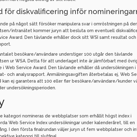
 för diskvalificering inför nomineringa
nde på något sätt försöker manipulera svar i omröstningen på de
sen/intranätet kommer juryn att besluta om eventuell diskvalifice
ice Award. Den tävlande erhåller dock sitt WSI samt resultat och
pport.
l antalet besökare/användare understiger 100 utgår den tävlande
sen ur WSA. Detta för att underlaget inte är jämförbart med övri
e i Web Service Award. Den tävlande erhåller då undersökningen i
tat- och analysrapport. Anmälningsavgiften återbetalas ej, Web Se
 kan ej garantera att 100 eller fler besökare/användare/kunder vä
der undersökningsperioden.
ry
je kategori nomineras de webbplatser som erhållit högst index i
da Web Service Index undersökningar under kalenderåret, till en
ng. I den första finalrundan väljer juryn ut fem webbplatser och in
ektive kategori till slutfinal.