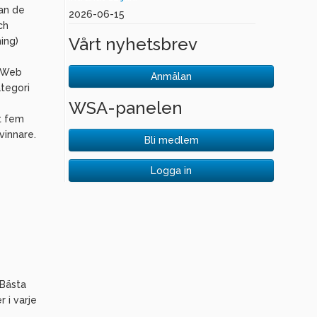
lan de
2026-06-15
ch
Vårt nyhetsbrev
ing)
t Web
Anmälan
ategori
WSA-panelen
t fem
vinnare.
Bli medlem
Logga in
 Bästa
 i varje