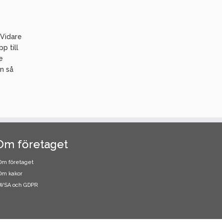
 Vidare
p till
e
n så
Om företaget
Om företaget
Om kakor
WSA och GDPR