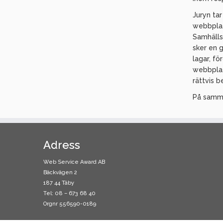
Juryn ta
webbplat
Samhälls
sker en 
lagar, fö
webbplat
rättvis 
På samma
Adress
Web Service Award AB
Bäckvägen 2
187 44 Täby
Tel: 08 – 673 68 40
Orgnr 556590-0189