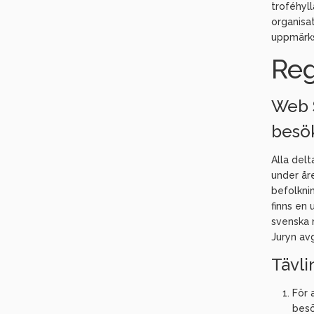
troféhyl
organisa
uppmärks
Re
Web 
besök
Alla del
under åre
befolkni
finns en
svenska 
Juryn avg
Tävl
För 
besö