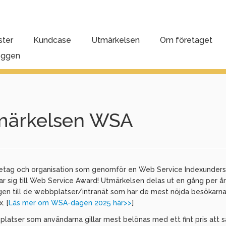
ster
Kundcase
Utmärkelsen
Om företaget
oggen
märkelsen WSA
retag och organisation som genomför en Web Service Indexunder
rar sig till Web Service Award! Utmärkelsen delas ut en gång per å
n till de webbplatser/intranät som har de mest nöjda besökarna
. [
Läs mer om WSA-dagen 2025 här>>
]
latser som användarna gillar mest belönas med ett fint pris att s