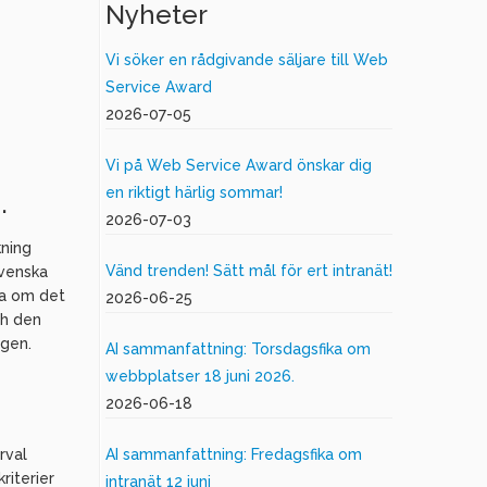
Nyheter
Vi söker en rådgivande säljare till Web
Service Award
2026-07-05
Vi på Web Service Award önskar dig
en riktigt härlig sommar!
.
2026-07-03
ning
Vänd trenden! Sätt mål för ert intranät!
svenska
ta om det
2026-06-25
ch den
ngen.
AI sammanfattning: Torsdagsfika om
webbplatser 18 juni 2026.
2026-06-18
rval
AI sammanfattning: Fredagsfika om
riterier
intranät 12 juni