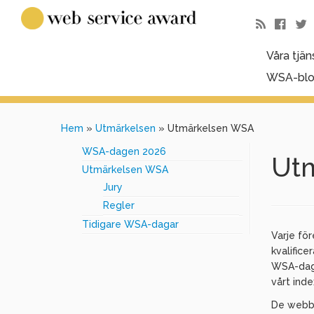
Våra tjän
WSA-bl
Hem
»
Utmärkelsen
»
Utmärkelsen WSA
WSA-dagen 2026
Ut
Utmärkelsen WSA
Jury
Regler
Tidigare WSA-dagar
Varje fö
kvalifice
WSA-dage
vårt index
De webbp