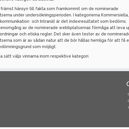
r främst hänsyn till fakta som framkommit om de nominerade
serna under undersökningsperioden. I kategorierna Kommersiella,
kommunikation och Intranät är det indexresultatet som bedöms.
genomgång av de nominerade webbplatsernas förmåga att leva up
rordningar och etiska regler. Det sker även tester av de nominerad
serna som är av sådan natur att de bör hållas hemliga för att få e
bedömningsgrund som möjligt.
 sätt väljs vinnarna inom respektive kategori.