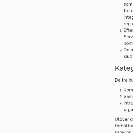
som 
tre 
inte
regle
Efte
Serv
nomi
De n
slut
Kateg
De tre h
Komm
Samh
Intr
orga
Utöver de
förbättra
kategori 