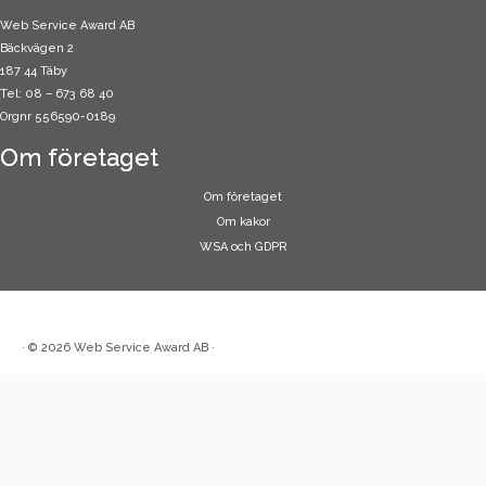
Web Service Award AB
Bäckvägen 2
187 44 Täby
Tel: 08 – 673 68 40
Orgnr 556590-0189
Om företaget
Om företaget
Om kakor
WSA och GDPR
·
© 2026
Web Service Award AB
·