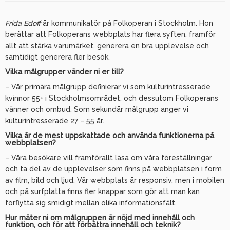
Frida Edoff
är kommunikatör på Folkoperan i Stockholm. Hon
berättar att Folkoperans webbplats har flera syften, framför
allt att stärka varumärket, generera en bra upplevelse och
samtidigt generera fler besök.
Vilka målgrupper vänder ni er till?
– Vår primära målgrupp definierar vi som kulturintresserade
kvinnor 55+ i Stockholmsområdet, och dessutom Folkoperans
vänner och ombud. Som sekundär målgrupp anger vi
kulturintresserade 27 – 55 år.
Vilka är de mest uppskattade och använda funktionerna på
webbplatsen?
– Våra besökare vill framförallt läsa om våra föreställningar
och ta del av de upplevelser som finns på webbplatsen i form
av film, bild och ljud. Vår webbplats är responsiv, men i mobilen
och på surfplatta finns fler knappar som gör att man kan
förflytta sig smidigt mellan olika informationsfält.
Hur mäter ni om målgruppen är nöjd med innehåll och
funktion, och för att förbättra innehåll och teknik?