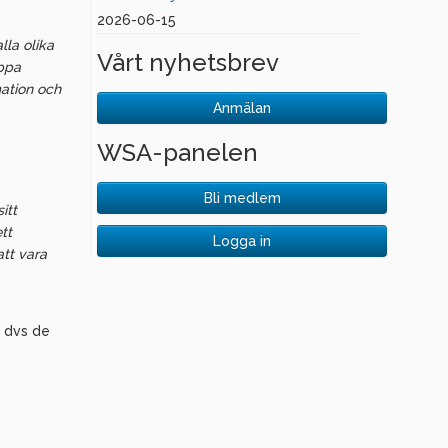
2026-06-15
lla olika
Vårt nyhetsbrev
oppa
mation och
Anmälan
WSA-panelen
Bli medlem
itt
tt
Logga in
att vara
, dvs de