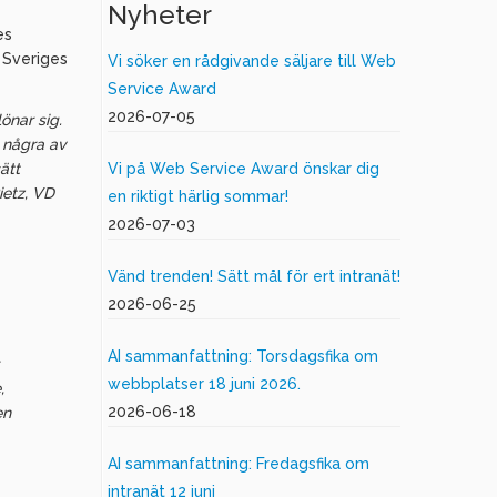
Nyheter
es
 Sveriges
Vi söker en rådgivande säljare till Web
Service Award
2026-07-05
önar sig.
r några av
ätt
Vi på Web Service Award önskar dig
ietz, VD
en riktigt härlig sommar!
2026-07-03
Vänd trenden! Sätt mål för ert intranät!
2026-06-25
AI sammanfattning: Torsdagsfika om
webbplatser 18 juni 2026.
,
2026-06-18
en
AI sammanfattning: Fredagsfika om
intranät 12 juni