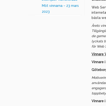
Möt vinnarna – 23 mars
Web Serv
2023
internet
bästa we
Årets vin
Tillgängl
de gemen
lyckats t
för Web 
Vinnare 
Vinnare 
Götebor
Motiverin
användarn
engagera
toppbety
Vinnare 