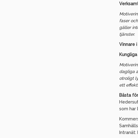
Verksamt
Motiverin
faser och
gäller in
tjänster.
Vinnare i
Kungliga 
Motiverin
dagliga a
otroligt l
ett effekt
Bästa fö
Hedersut
som har 
Kommersi
Samhälls
Intranät: