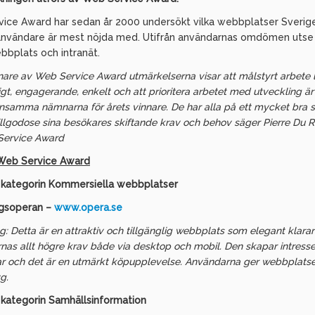
ice Award har sedan år 2000 undersökt vilka webbplatser Sverig
användare är mest nöjda med. Utifrån användarnas omdömen utse
bbplats och intranät.
nare av Web Service Award utmärkelserna visar att målstyrt arbete l
igt, engagerande, enkelt och att prioritera arbetet med utveckling ä
samma nämnarna för årets vinnare. De har alla på ett mycket bra s
illgodose sina besökares skiftande krav och behov säger Pierre Du R
Service Award
Web Service Award
i kategorin Kommersiella webbplatser
gsoperan –
www.opera.se
g: Detta är en attraktiv och tillgänglig webbplats som elegant klarar
as allt högre krav både via desktop och mobil. Den skapar intresse
r och det är en utmärkt köpupplevelse. Användarna ger webbplats
g.
i kategorin Samhällsinformation