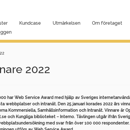
ster
Kundcase
Utmärkelsen
Om företaget
oggen
022
nare 2022
000 har Web Service Award med hjälp av Sveriges internetanvänd
ta webbplatser och intranät. Den 25 januari korades 2022 års vinna
erna Kommersiella, Samhällsinformation och Intranät. Vinnare är Op
se och Kungliga biblioteket – Interno. Tävlingen utgår ifrån Sveri
webbplatsundersökning med svar från över 100 000 respondenter.
ningen utförs av Web Service Award.