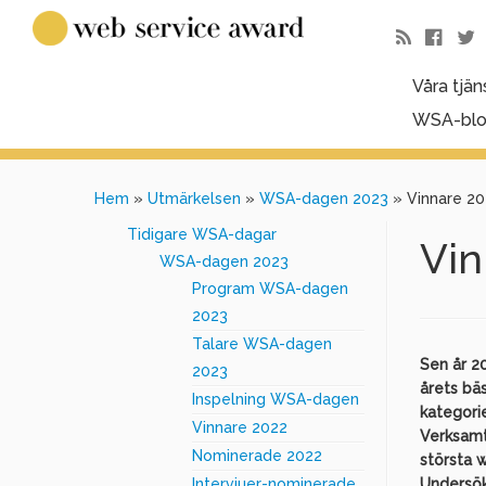
Våra tjän
WSA-bl
Hem
»
Utmärkelsen
»
WSA-dagen 2023
»
Vinnare 2
Tidigare WSA-dagar
Vin
WSA-dagen 2023
Program WSA-dagen
2023
Talare WSA-dagen
Sen år 2
2023
årets bäs
Inspelning WSA-dagen
kategori
Vinnare 2022
Verksamt.
Nominerade 2022
största 
Intervjuer-nominerade
Undersök