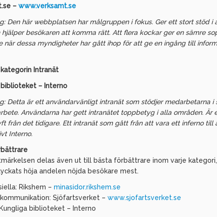
.se –
www.verksamt.se
g: Den här webbplatsen har målgruppen i fokus. Ger ett stort stöd i a
 hjälper besökaren att komma rätt. Att flera kockar ger en sämre s
te när dessa myndigheter har gått ihop för att ge en ingång till infor
 kategorin Intranät
biblioteket – Interno
g: Detta är ett användarvänligt intranät som stödjer medarbetarna i s
rbete. Användarna har gett intranätet toppbetyg i alla områden. Är e
yft från det tidigare. Ett intranät som gått från att vara ett inferno till 
ivt Interno.
rbättrare
märkelsen delas även ut till bästa förbättrare inom varje kategori
lyckats höja andelen nöjda besökare mest.
ella: Rikshem –
minasidor.rikshem.se
kommunikation: Sjöfartsverket –
www.sjofartsverket.se
 Kungliga biblioteket – Interno