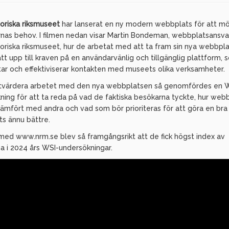
toriska riksmuseet
har lanserat en ny modern webbplats för att m
nas behov. I filmen nedan visar Martin Bondeman, webbplatsansva
toriska riksmuseet, hur de arbetat med att ta fram sin nya webbpl
tt upp till kraven på en användarvänlig och tillgänglig plattform, 
tar och effektiviserar kontakten med museets olika verksamheter.
utvärdera arbetet med den nya webbplatsen så genomfördes en 
ning för att ta reda på vad de faktiska besökarna tyckte, hur web
 jämfört med andra och vad som bör prioriteras för att göra en bra
s ännu bättre.
med www.nrm.se blev så framgångsrikt att de fick högst index av
a i 2024 års WSI-undersökningar.