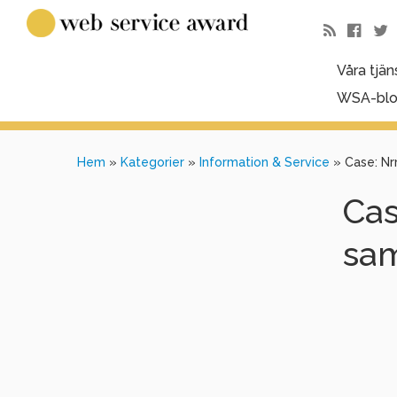
Våra tjän
WSA-bl
Hem
»
Kategorier
»
Information & Service
»
Case: Nr
Cas
sa