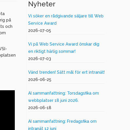
Nyheter
öta
Vi söker en rådgivande säljare till Web
rig på
Service Award
ats och
2026-07-05
som
Vi på Web Service Award önskar dig
WSI-
en riktigt härlig sommar!
bplatsen
2026-07-03
Vänd trenden! Sätt mål för ert intranät!
2026-06-25
AI sammanfattning: Torsdagsfika om
webbplatser 18 juni 2026.
2026-06-18
AI sammanfattning: Fredagsfika om
intranät 12 juni