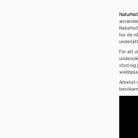
Naturhis
användar
Naturhis
hur de nå
underlät
För att 
undersök
stod sig
webbplat
Arbetet 
besökarn