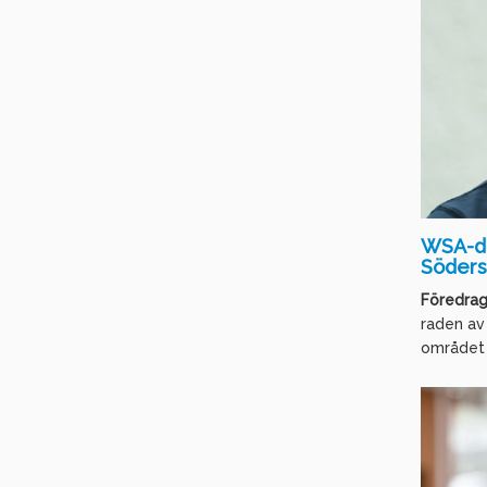
WSA-da
Söder
Föredrag
raden av 
området v