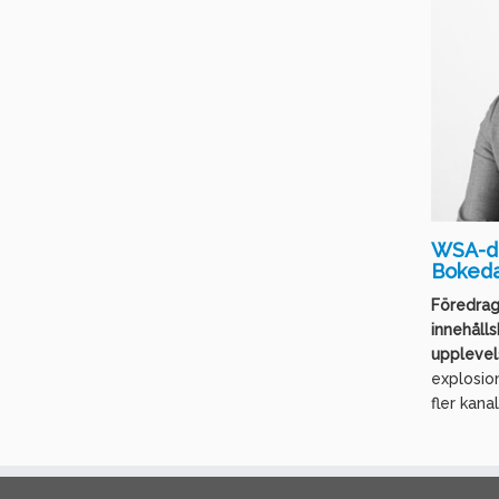
WSA-da
Bokeda
Föredrag
innehåll
upplevel
explosio
fler kanale