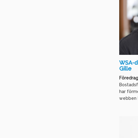
WSA-d
Gille
Föredrag
Bostadsf
har förm
webben ha