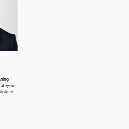
aning
Employee
rkplace