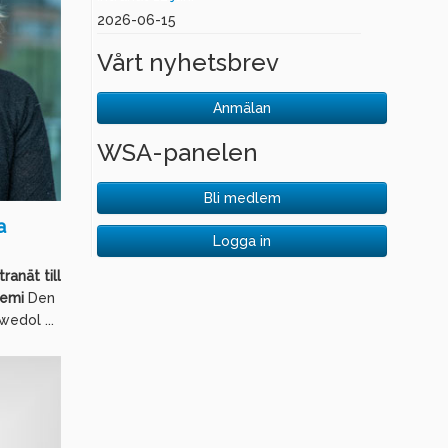
2026-06-15
Vårt nyhetsbrev
Anmälan
WSA-panelen
Bli medlem
a
Logga in
ranät till
demi
Den
edol ...