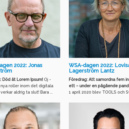
gen 2022: Jonas
WSA-dagen 2022: Lovis
ström
Lagerström Lantz
: Död åt Lorem Ipsum!
Oj -
Föredrag: Att samordna fem int
nya roller inom det digitala
ett – under en pågående pan
erkar aldrig ta slut! Bara ...
1 april 2020 blev TOOLS och Sw