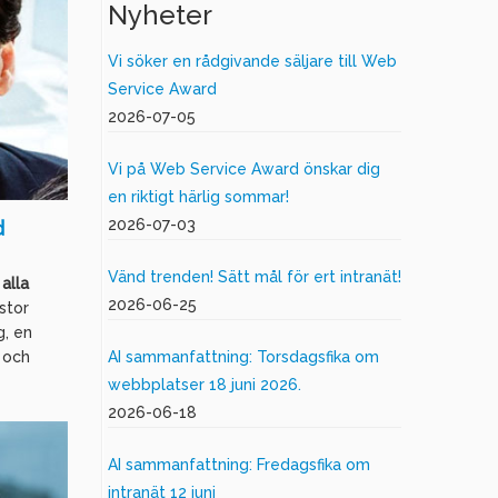
Nyheter
Vi söker en rådgivande säljare till Web
Service Award
2026-07-05
Vi på Web Service Award önskar dig
en riktigt härlig sommar!
2026-07-03
d
Vänd trenden! Sätt mål för ert intranät!
alla
2026-06-25
stor
g, en
 och
AI sammanfattning: Torsdagsfika om
webbplatser 18 juni 2026.
2026-06-18
AI sammanfattning: Fredagsfika om
intranät 12 juni