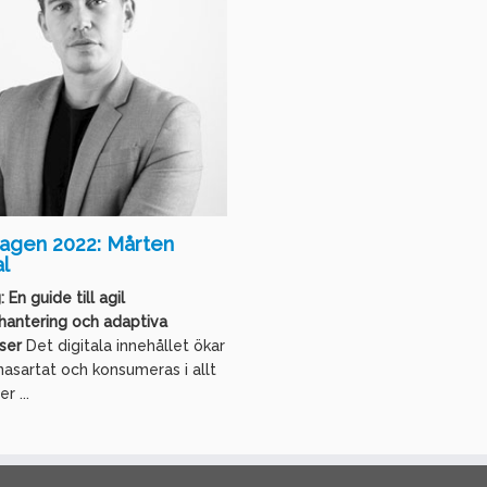
gen 2022: Mårten
l
:
En guide till agil
shantering och adaptiva
ser
Det digitala innehållet ökar
nasartat och konsumeras i allt
r ...