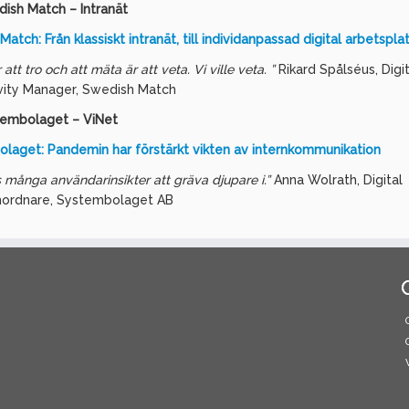
ish Match – Intranät
atch: Från klassiskt intranät, till individanpassad digital arbetspla
r att tro och att mäta är att veta. Vi ville veta. ”
Rikard Spålséus, Digit
vity Manager, Swedish Match
embolaget – ViNet
laget: Pandemin har förstärkt vikten av internkommunikation
s många användarinsikter att gräva djupare i.”
Anna Wolrath, Digital
ordnare, Systembolaget AB