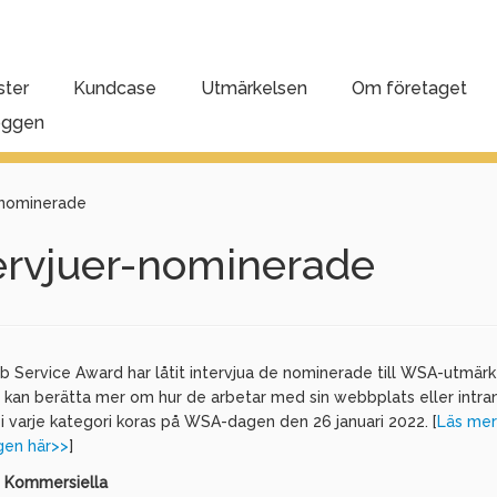
ster
Kundcase
Utmärkelsen
Om företaget
oggen
-nominerade
ervjuer-nominerade
b Service Award har låtit intervjua de nominerade till WSA-utmär
e kan berätta mer om hur de arbetar med sin webbplats eller intran
 i varje kategori koras på WSA-dagen den 26 januari 2022. [
Läs me
en här>>
]
: Kommersiella