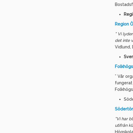
Bostadsf
Regi
Region Ö
” Vi lyde
det inte 
Vidlund,
Sver
Folkhögs
” Vår org
fungerat
Folkhögs
Söde
Södertörn
”Vi har b
utifrån kl
Högskol