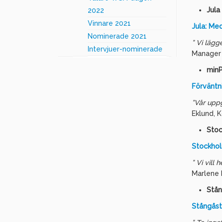
Jula
2022
Vinnare 2021
Jula: Med
Nominerade 2021
” Vi lägg
Intervjuer-nominerade
Manager 
minP
Förväntn
”Vår uppg
Eklund, 
Stoc
Stockhol
” Vi vill
Marlene 
Stå
Stångåst