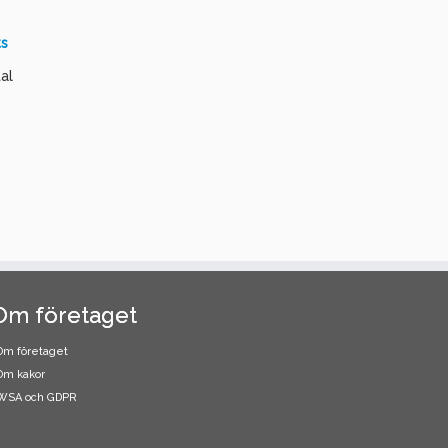
ts
al
Om företaget
Om företaget
Om kakor
WSA och GDPR