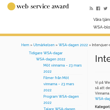
Våra tjän
WSA-bl
Hem
»
Utmärkelsen
»
WSA-dagen 2022
»
Intervjuer
Tidigare WSA-dagar
Int
WSA-dagen 2022
Möt vinnarna – 23 mars
2022
Filmer från Möt
Vi på We
vinnarna – 23 mars
så att d
2022
Vinnarna
Program WSA-dagen
WSA-dag
2022
Kategori
Talare WSA-dagen