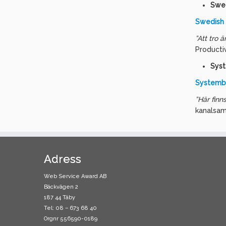
Swed
Swedish M
”Att tro ä
Producti
Syst
Systembo
”Här finn
kanalsam
Adress
Web Service Award AB
Bäckvägen 2
187 44 Täby
Tel: 08 – 673 68 40
Orgnr 556590-0189