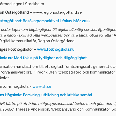
örmedlingen i Stockholm
on Östergötland –
www.regionostergotland.se
stergötland: Besökarperspektivet i fokus inför 2022
r under lagen om tillgänglighet till digital offentlig service. Egentlige
vara någon skillnad. Alla webbplatser bör vara tillgängliga för alla.”
A
 Digital kommunikatör, Region Östergötland
iges Folkhögskolor –
www.folkhogskola.nu
kola.nu: Med fokus på tydlighet och tillgänglighet
anisation har ställt om till ett digitalt förhållningssätt generellt oc
 förvånansvärt bra. ” Fredrik Olén, webbstrateg och kommunikatör,
kolor
rtörns högskola –
www.sh.se
s Högskola: Forskning, utbildning och kritiska samtal
livit bättre på att både målgruppsanpassad texterna och göra dem t
arspråk.”
Therese Andersson, Webbansvarig och Kommunikatör, Sö
a