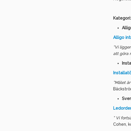
Kategori:
Alli
Alligo i
”Vi ligge
att göra 
Inst
Installa
”Målet är
Bäckström
Sven
Ledorden
” Vi fort
Cohen, k