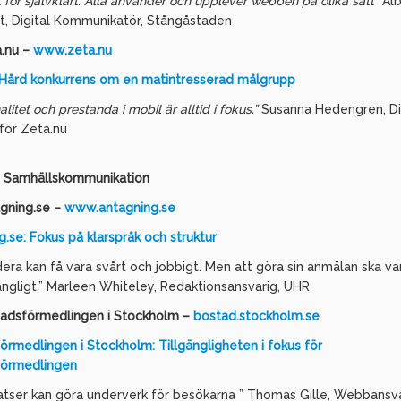
t för självklart. Alla använder och upplever webben på olika sätt”
Alb
t, Digital Kommunikatör, Stångåstaden
.nu –
www.zeta.nu
 Hård konkurrens om en matintresserad målgrupp
alitet och prestanda i mobil är alltid i fokus.”
Susanna Hedengren, Dig
 för Zeta.nu
: Samhällskommunikation
gning.se –
www.antagning.se
g.se: Fokus på klarspråk och struktur
dera kan få vara svårt och jobbigt. Men att göra sin anmälan ska va
gängligt.” Marleen Whiteley, Redaktionsansvarig, UHR
adsförmedlingen i Stockholm –
bostad.stockholm.se
örmedlingen i Stockholm: Tillgängligheten i fokus för
förmedlingen
atser kan göra underverk för besökarna ” Thomas Gille, Webbansv