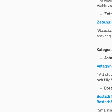
” Ta inge
Wahlqvis
Zeta
Zeta.nu:
”Funktion
ansvarig
Kategori
Anta
Antagnin
” Att stu
och till
Bost
Bostadsf
Bostads
”Små ins