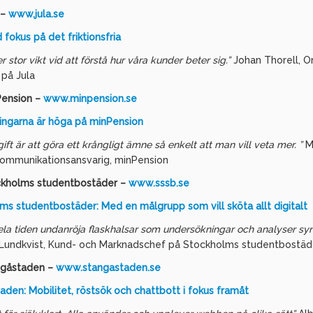
 –
www.jula.se
 fokus på det friktionsfria
er stor vikt vid att förstå hur våra kunder beter sig.”
Johan Thorell, O
på Jula
ension –
www.minpension.se
ingarna är höga på minPension
ift är att göra ett krångligt ämne så enkelt att man vill veta mer. ”
M
Kommunikationsansvarig, minPension
kholms studentbostäder –
www.sssb.se
ms studentbostäder: Med en målgrupp som vill sköta allt digitalt
 hela tiden undanröja flaskhalsar som undersökningar och analyser syn
Lundkvist, Kund- och Marknadschef på Stockholms studentbostäd
ngåstaden –
www.stangastaden.se
aden: Mobilitet, röstsök och chattbott i fokus framåt