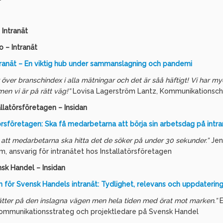
 Intranät
go – Intranät
ntranät – En viktig hub under sammanslagning och pandemi
r över branschindex i alla mätningar och det är såå häftigt! Vi har m
men vi är på rätt väg!”
Lovisa Lagerström Lantz, Kommunikationsche
allatörsföretagen – Insidan
törsföretagen: Ska få medarbetarna att börja sin arbetsdag på intr
 att medarbetarna ska hitta det de söker på under 30 sekunder.”
Jen
, ansvarig för intranätet hos Installatörsföretagen
sk Handel – Insidan
 för Svensk Handels intranät: Tydlighet, relevans och uppdaterin
sätter på den inslagna vägen men hela tiden med örat mot marken.”
E
ommunikationsstrateg och projektledare på Svensk Handel