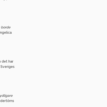
n borde
ngelica
h det har
 Sveriges
ydligare
dertörns