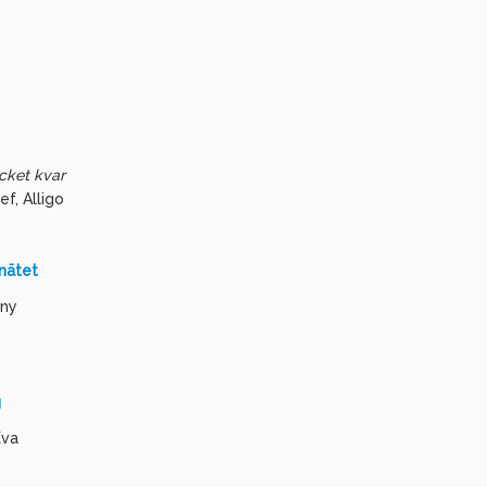
ycket kvar
f, Alligo
anätet
ny
g
va