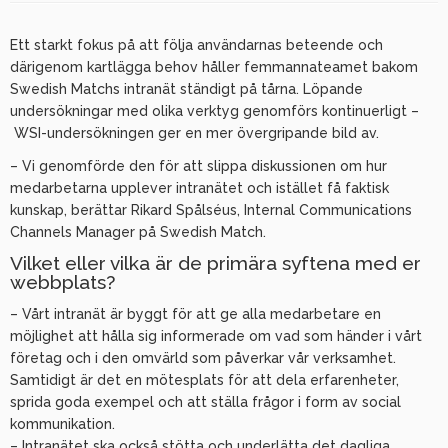
Ett starkt fokus på att följa användarnas beteende och
därigenom kartlägga behov håller femmannateamet bakom
Swedish Matchs intranät ständigt på tårna. Löpande
undersökningar med olika verktyg genomförs kontinuerligt –
WSI-undersökningen ger en mer övergripande bild av.
– Vi genomförde den för att slippa diskussionen om hur
medarbetarna upplever intranätet och istället få faktisk
kunskap, berättar Rikard Spålséus, Internal Communications
Channels Manager på Swedish Match.
Vilket eller vilka är de primära syftena med er
webbplats?
– Vårt intranät är byggt för att ge alla medarbetare en
möjlighet att hålla sig informerade om vad som händer i vårt
företag och i den omvärld som påverkar vår verksamhet.
Samtidigt är det en mötesplats för att dela erfarenheter,
sprida goda exempel och att ställa frågor i form av social
kommunikation.
– Intranätet ska också stötta och underlätta det dagliga