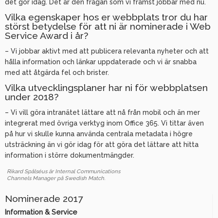
det gör idag. Det är den frågan som vi främst jobbar med nu.
Vilka egenskaper hos er webbplats tror du har
störst betydelse för att ni är nominerade i Web
Service Award i år?
– Vi jobbar aktivt med att publicera relevanta nyheter och att
hålla information och länkar uppdaterade och vi är snabba
med att åtgärda fel och brister.
Vilka utvecklingsplaner har ni för webbplatsen
under 2018?
– Vi vill göra intranätet lättare att nå från mobil och än mer
integrerat med övriga verktyg inom Office 365. Vi tittar även
på hur vi skulle kunna använda centrala metadata i högre
utsträckning än vi gör idag för att göra det lättare att hitta
information i större dokumentmängder.
Rikard Spålséus är Internal Communications
Channels Manager på Swedish Match.
Nominerade 2017
Information & Service