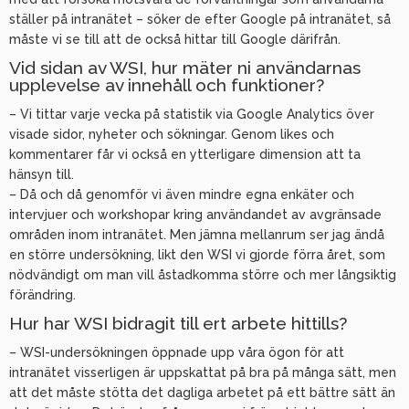
ställer på intranätet – söker de efter Google på intranätet, så
måste vi se till att de också hittar till Google därifrån.
Vid sidan av WSI, hur mäter ni användarnas
upplevelse av innehåll och funktioner?
– Vi tittar varje vecka på statistik via Google Analytics över
visade sidor, nyheter och sökningar. Genom likes och
kommentarer får vi också en ytterligare dimension att ta
hänsyn till.
– Då och då genomför vi även mindre egna enkäter och
intervjuer och workshopar kring användandet av avgränsade
områden inom intranätet. Men jämna mellanrum ser jag ändå
en större undersökning, likt den WSI vi gjorde förra året, som
nödvändigt om man vill åstadkomma större och mer långsiktig
förändring.
Hur har WSI bidragit till ert arbete hittills?
– WSI-undersökningen öppnade upp våra ögon för att
intranätet visserligen är uppskattat på bra på många sätt, men
att det måste stötta det dagliga arbetet på ett bättre sätt än