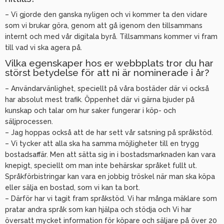
– Vi gjorde den ganska nyligen och vi kommer ta den vidare
som vi brukar göra, genom att gå igenom den tillsammans
internt och med vår digitala byrå. Tillsammans kommer vi fram
till vad vi ska agera på.
Vilka egenskaper hos er webbplats tror du har
störst betydelse för att ni är nominerade i år?
– Användarvänlighet, speciellt på våra bostäder där vi också
har absolut mest trafik. Öppenhet där vi gärna bjuder på
kunskap och talar om hur saker fungerar i köp- och
säljprocessen.
– Jag hoppas också att de har sett vår satsning på språkstöd.
– Vi tycker att alla ska ha samma möjligheter till en trygg
bostadsaffär. Men att sätta sig in i bostadsmarknaden kan vara
knepigt, speciellt om man inte behärskar språket fullt ut.
Språkförbistringar kan vara en jobbig tröskel när man ska köpa
eller sälja en bostad, som vi kan ta bort.
– Därför har vi tagit fram språkstöd. Vi har många mäklare som
pratar andra språk som kan hjälpa och stödja och Vi har
översatt mycket information för köpare och säljare på över 20