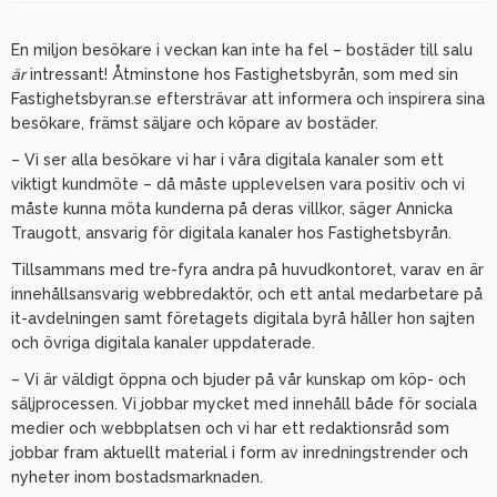
En miljon besökare i veckan kan inte ha fel – bostäder till salu
är
intressant! Åtminstone hos Fastighetsbyrån, som med sin
Fastighetsbyran.se eftersträvar att informera och inspirera sina
besökare, främst säljare och köpare av bostäder.
– Vi ser alla besökare vi har i våra digitala kanaler som ett
viktigt kundmöte – då måste upplevelsen vara positiv och vi
måste kunna möta kunderna på deras villkor, säger Annicka
Traugott, ansvarig för digitala kanaler hos Fastighetsbyrån.
Tillsammans med tre-fyra andra på huvudkontoret, varav en är
innehållsansvarig webbredaktör, och ett antal medarbetare på
it-avdelningen samt företagets digitala byrå håller hon sajten
och övriga digitala kanaler uppdaterade.
– Vi är väldigt öppna och bjuder på vår kunskap om köp- och
säljprocessen. Vi jobbar mycket med innehåll både för sociala
medier och webbplatsen och vi har ett redaktionsråd som
jobbar fram aktuellt material i form av inredningstrender och
nyheter inom bostadsmarknaden.