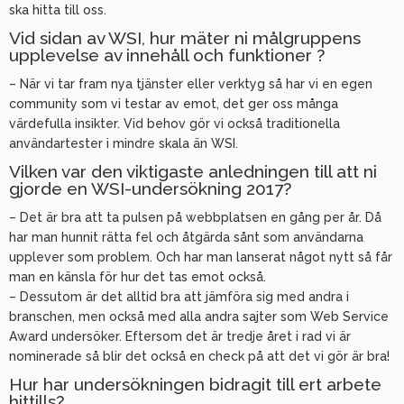
ska hitta till oss.
Vid sidan av WSI, hur mäter ni målgruppens
upplevelse av innehåll och funktioner ?
– När vi tar fram nya tjänster eller verktyg så har vi en egen
community som vi testar av emot, det ger oss många
värdefulla insikter. Vid behov gör vi också traditionella
användartester i mindre skala än WSI.
Vilken var den viktigaste anledningen till att ni
gjorde en WSI-undersökning 2017?
– Det är bra att ta pulsen på webbplatsen en gång per år. Då
har man hunnit rätta fel och åtgärda sånt som användarna
upplever som problem. Och har man lanserat något nytt så får
man en känsla för hur det tas emot också.
– Dessutom är det alltid bra att jämföra sig med andra i
branschen, men också med alla andra sajter som Web Service
Award undersöker. Eftersom det är tredje året i rad vi är
nominerade så blir det också en check på att det vi gör är bra!
Hur har undersökningen bidragit till ert arbete
hittills?