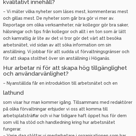
kvalitativt innehåll?
– Vi mäter vilka nyheter som läses mest, kommenteras mest
och gillas mest. De nyheter som går bra gör vi mer av.
Reportage om olika verksamheter, när kollegor gör bra saker,
hälsningar och tips från kollegor och allt i en ton som är lätt
och kamratlig är lite av det vi tror gör det värt att besöka
arbetsnätet, vid sidan av att söka information om sin
anställning. Vi jobbar för att sudda ut förvaltningsgränser och
för att skapa stolthet över sin anställning i Höganäs.
Hur arbetar ni för att skapa hög tillgänglighet
och användarvänlighet?
– Nyanställda får en introduktion till arbetsnätet och en
lathund
som visar hur man kommer igång. Tillsammans med redaktörer
på olika förvaltningar erbjuder vi oss att komma till
arbetsplatsträffar och vi har tidigare haft öppet hus för dem
som vill ha stöd och handledning kring hur arbetsnätet
fungerar.
– Varje dag stöttar vi medarbetare i organisationen som har