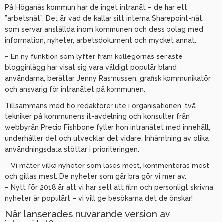
På Höganäs kommun har de inget intranät – de har ett
”arbetsnät”. Det är vad de kallar sitt interna Sharepoint-nät,
som servar anställda inom kommunen och dess bolag med
information, nyheter, arbetsdokument och mycket annat.
– En ny funktion som lyfter fram kollegornas senaste
blogginlägg har visat sig vara väldigt populär bland
användarna, berättar Jenny Rasmussen, grafisk kommunikatör
och ansvarig för intranätet på kommunen.
Tillsammans med tio redaktörer ute i organisationen, två
tekniker på kommunens it-avdelning och konsulter från
webbyrån Precio Fishbone fyller hon intranätet med innehåll,
underhåller det och utvecklar det vidare. Inhämtning av olika
användningsdata stöttar i prioriteringen.
– Vi mäter vilka nyheter som läses mest, kommenteras mest
och gillas mest. De nyheter som går bra gör vi mer av.
– Nytt för 2018 är att vi har sett att film och personligt skrivna
nyheter är populärt – vi vill ge besökarna det de önskar!
När lanserades nuvarande version av