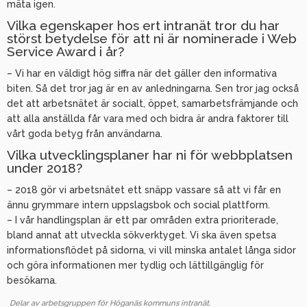
mäta igen.
Vilka egenskaper hos ert intranät tror du har
störst betydelse för att ni är nominerade i Web
Service Award i år?
– Vi har en väldigt hög siffra när det gäller den informativa
biten. Så det tror jag är en av anledningarna. Sen tror jag också
det att arbetsnätet är socialt, öppet, samarbetsfrämjande och
att alla anställda får vara med och bidra är andra faktorer till
vårt goda betyg från användarna.
Vilka utvecklingsplaner har ni för webbplatsen
under 2018?
– 2018 gör vi arbetsnätet ett snäpp vassare så att vi får en
ännu grymmare intern uppslagsbok och social plattform.
– I vår handlingsplan är ett par områden extra prioriterade,
bland annat att utveckla sökverktyget. Vi ska även spetsa
informationsflödet på sidorna, vi vill minska antalet långa sidor
och göra informationen mer tydlig och lättillgänglig för
besökarna.
Delar av arbetsgruppen för Höganäs kommuns intranät.