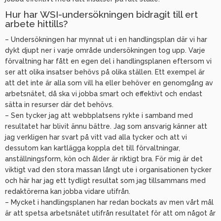
Hur har WSI-undersökningen bidragit till ert
arbete hittills?
– Undersökningen har mynnat ut i en handlingsplan där vi har
dykt djupt ner i varje område undersökningen tog upp. Varje
förvaltning har fått en egen del i handlingsplanen eftersom vi
ser att olika insatser behövs på olika ställen. Ett exempel är
att det inte är alla som vill ha eller behöver en genomgång av
arbetsnätet, då ska vi jobba smart och effektivt och endast
sätta in resurser där det behövs.
– Sen tycker jag att webbplatsens rykte i samband med
resultatet har blivit ännu bättre. Jag som ansvarig känner att
jag verkligen har svart på vitt vad alla tycker och att vi
dessutom kan kartlägga koppla det till förvaltningar,
anställningsform, kön och ålder är riktigt bra. För mig är det
viktigt vad den stora massan långt ute i organisationen tycker
och här har jag ett tydligt resultat som jag tillsammans med
redaktörerna kan jobba vidare utifrån.
– Mycket i handlingsplanen har redan bockats av men vårt mål
är att spetsa arbetsnätet utifrån resultatet för att om något år